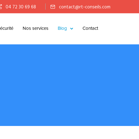
04 72 30 69 68
contact@rt-conseils.com
écurité
Nos services
Blog
Contact